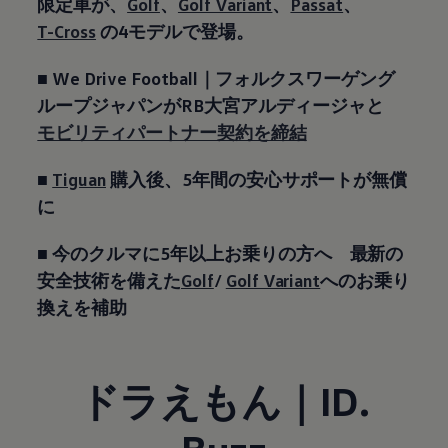
限定車が、
Golf
、
Golf Variant
、
Passat
、
T-Cross
の4モデルで登場。
■ We Drive Football｜フォルクスワーゲング
ループジャパンが​RB大宮アルディージャと
モビリティパートナー契約を締結
■
Tiguan
購入後、5年間の安心サポートが無償
に
■ 今のクルマに5年以上お乗りの方へ 最新の
安全技術を備えた
Golf
/
Golf Variant
へのお乗り
換えを補助
ドラえもん｜ID.