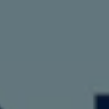
認定中古車
“Certified Pre-Owned”の品質とは
延長保証サービスガイド
9つの約束
スマート買取
キャンペーン/ファイナンスプログラム
フォルクスワーゲンについて
企業情報
会社概要
会社概要EN
採用情報
正規ディーラー地域別採用情報
倫理・リスク管理・コンプライアンス
プレスリリース
2025
2024
2023
2022
2021
2020
2019
2018
2017
2016
2015