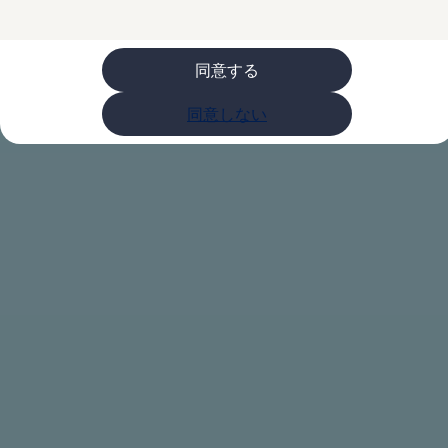
購入検討中の方へ
オファー(購入サポート・金利情報)
オファー
金利情報
同意する
Golf お乗り換えを10万円補助
Tiguan 購入後、5年間の安心サポートが無償
同意しない
Golf Variant お乗り換えを10万円補助
Volkswagenアンバサダープログラム
ファイナンシャルサービス
ファイナンシャルサービス
フォルクスワーゲン自動車保険プラス
Volkswagen Card
お支払いシミュレーション
モデル別月々のお支払い例
ライフスタイルに合ったプランをみつける
カスタマーポータル 登録・ログイン
Match Maker 登録・ログイン
補助金・エコカー優遇制度
補助金・エコカー優遇制度
ID.4
Golf
Golf Variant
Passat
ID. Buzz
アフターサービス