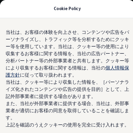
モデル＆見積りシミュレーション
Cookie Policy
デジタルカタログ
セーフティ マイスター
デジタルカタログ
Skip to
Skip
ID. Buzz
当社は、お客様の体験を向上させ、コンテンツや広告をパ
main
to
T-Cross
ーソナライズし、トラフィック等を分析するためにクッキ
content
footer
Tiguan
Golf
ー等を使用しています。当社は、クッキー等の使用により
Golf GTI
収集するお客様に関する情報を、当社の広告パートナー、
Golf R
分析パートナー等の外部事業者と共有します。クッキー等
Golf Variant
Golf R Variant
により収集するお客様に関する情報は、当社の
個人情報保
Passat
護方針
に従って取り扱われます。
ID.4
当社は、クッキー等により収集した情報を、［パーソナラ
Polo
Polo GTI
イズ化されたコンテンツや広告の提供を目的］として、上
Golf Touran
記外部事業者に提供する場合があります。
T-Roc
また、当社が外部事業者に提供する場合、当社は、外部事
T-Roc R
フォルクスワーゲンマガジン
業者が適切にお客様の同意を取得していることを確認しま
キャンペーン/イベント
す。
ライフスタイル
上記を確認のうえクッキーの使用を完全に受け入れます。
レビュー動画
ブランドストーリー