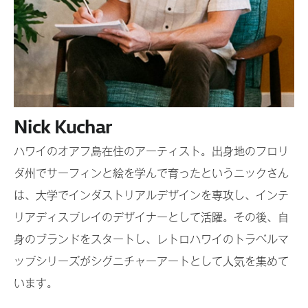
動

(4)当社商品、キャンペーン、イベント等のご案内送付

•本キャンペーンにお申込みいただいた個人情報は、その安全を
図るために適切な管理を実施し、不正アクセス、個人情報の紛
失、破壊、改ざんおよび漏えい等の防止ならびに是正を行いま
す。

Nick Kuchar
■個人情報の開示について

ハワイのオアフ島在住のアーティスト。出身地のフロリ
ダ州でサーフィンと絵を学んで育ったというニックさん
当社は、お客様の事前のご同意をいただかない限り、お客様の
は、大学でインダストリアルデザインを専攻し、インテ
個人情報を第三者に提供することはありません。ただし、下記
リアディスプレイのデザイナーとして活躍。その後、自
(1)～(4)の場合、および当社が業務委託先に対して、委託業務に
身のブランドをスタートし、レトロハワイのトラベルマ
必要な範囲内でお客様の個人情報を預託する場合には、この限
ップシリーズがシグニチャーアートとして人気を集めて
りではありません。

(1) 法令に基づく場合

います。
(2) 人の生命、身体又は財産の保護のために必要がある場合であ