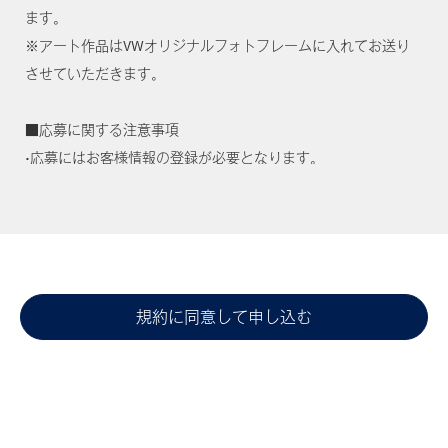
ます。

※アート作品はVWオリジナルフォトフレームに入れてお送り
させていただきます。

■応募に関する注意事項

•応募にはお客様情報の登録が必要となります。

•応募はお一人様1回までとさせていただきます。

•18歳未満の方はご応募いただけません。

•応募多数の場合は、抽選とさせていただきます。

•当選者の発表は申込み期間終了後、応募者を対象に厳正な抽選
にて決定し、賞品の発送をもってかえさせていただきます。

規約に同意して申し込む
•応募完了後も、賞品発送完了までにお客様情報が削除された場
合は、当選の権利が無効となります。

•応募完了後、事務局よりお電話にてご連絡させていただく場合
がございます。また、後日、フォルクスワーゲン正規ディーラ
ーよりご連絡をさせていただく場合がございます。
