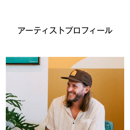
•抽選状況に関するお問い合わせにはお答えしかねますので、あ
らかじめご了承ください。

•応募は日本国内にお住まいの方に限らせていただきます。

アーティストプロフィール
•応募内容に誤りがあった場合、応募が無効となりますのでご注
意ください。(メールアドレス、住所・電話番号不明、不通によ
り配送について確認等のご連絡ができない場合は、当選の権利
が無効となります。)

•本キャンペーンは、事前に告知することなく変更・中止する場
合があります。

■ご入力いただいた個人情報の取り扱いについて

•本キャンペーンへ応募いただいた個人を特定できる情報(以下
「個人情報」といいます)は、下記の目的で利用いたします。

(1)本キャンペーンにおける当選賞品の発送

(2)本キャンペーンにおける詳細説明のご連絡

(3)商品開発、販売促進、営業活動、お客様満足度向上などの活