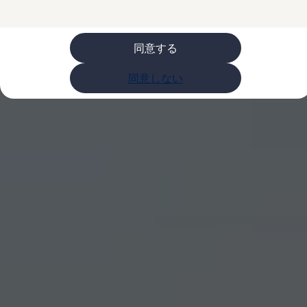
ライフスタイル
レビュー動画
ブランドストーリー
同意する
購入検討中の方へ
オファー(購入サポート・金利情報)
オファー
同意しない
金利情報
Golf お乗り換えを10万円補助
Tiguan 購入後、5年間の安心サポートが無償
Golf Variant お乗り換えを10万円補助
Volkswagenアンバサダープログラム
ファイナンシャルサービス
ファイナンシャルサービス
フォルクスワーゲン自動車保険プラス
Volkswagen Card
お支払いシミュレーション
モデル別月々のお支払い例
ライフスタイルに合ったプランをみつける
カスタマーポータル 登録・ログイン
Match Maker 登録・ログイン
補助金・エコカー優遇制度
補助金・エコカー優遇制度
ID.4
Golf