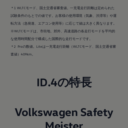
＊1 WLTCモード、国土交通省審査値。一充電走行距離は定められた
試験条件のもとでの値です。お客様の使用環境（気象、渋滞等）や運
転方法（急発進、エアコン使用等）に応じて値は大きく異なります。
※WLTCモードは、市街地、郊外、高速道路の各走行モードを平均的
な使用時間配分で構成した国際的な走行モードです。
＊2 Proの数値。Liteは一充電走行距離（WLTCモード、国土交通省審
査値）409km。
ID.4の特長
Volkswagen
Safety
Meister