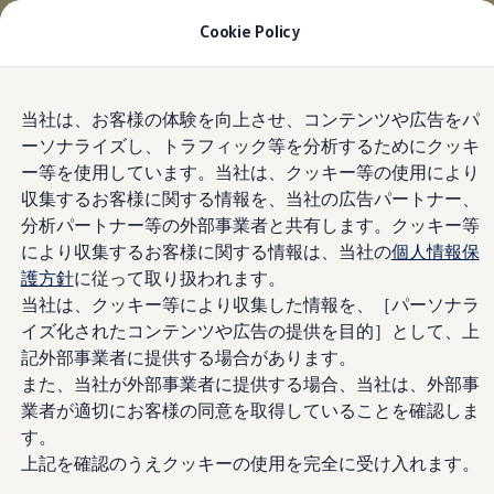
適用金利2.99% 月々22,200円〜
| 9月30日(水)ま
Cookie Policy
で
今すぐチェック
モデル＆見積りシミュレーション
Skip to
Skip
デジタルカタログ
当社は、お客様の体験を向上させ、コンテンツや広告をパ
main
to
セーフティ マイスター
ーソナライズし、トラフィック等を分析するためにクッキ
content
footer
デジタルカタログ
ー等を使用しています。当社は、クッキー等の使用により
ID. Buzz
T-Cross
収集するお客様に関する情報を、当社の広告パートナー、
Tiguan
分析パートナー等の外部事業者と共有します。クッキー等
Golf
により収集するお客様に関する情報は、当社の
個人情報保
Golf GTI
Golf R
護方針
に従って取り扱われます。
Golf Variant
当社は、クッキー等により収集した情報を、［パーソナラ
Golf R Variant
イズ化されたコンテンツや広告の提供を目的］として、上
Passat
ID.4
記外部事業者に提供する場合があります。
Polo
また、当社が外部事業者に提供する場合、当社は、外部事
Polo GTI
業者が適切にお客様の同意を取得していることを確認しま
Golf Touran
T-Roc
す。
T-Roc R
上記を確認のうえクッキーの使用を完全に受け入れます。
フォルクスワーゲンマガジン
キャンペーン/イベント