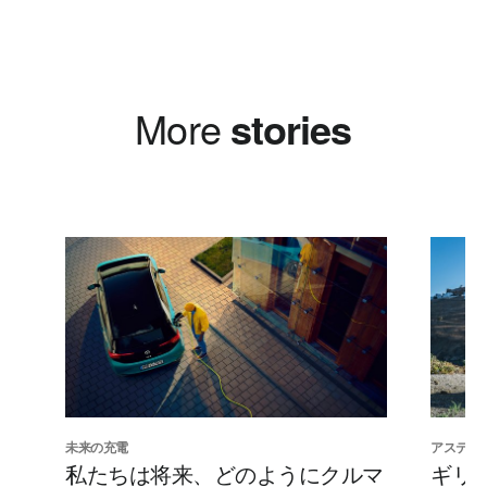
More
stories
未来の充電
アスティパ
私たちは将来、どのようにクルマ
ギリ