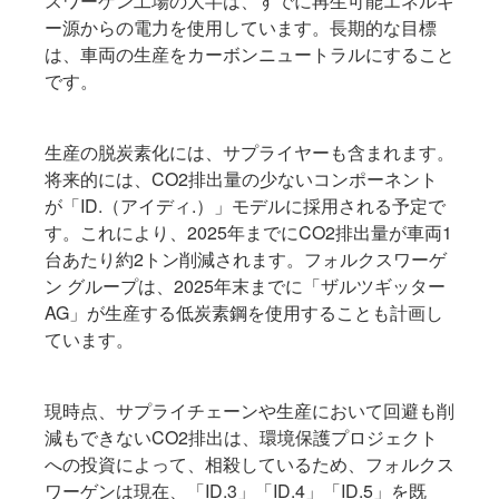
スワーゲン工場の大半は、すでに再生可能エネルギ
ー源からの電力を使用しています。長期的な目標
は、車両の生産をカーボンニュートラルにすること
です。
生産の脱炭素化には、サプライヤーも含まれます。
将来的には、CO2排出量の少ないコンポーネント
が「ID.（アイディ.）」モデルに採用される予定で
す。これにより、2025年までにCO2排出量が車両1
台あたり約2トン削減されます。フォルクスワーゲ
ン グループは、2025年末までに「ザルツギッター
AG」が生産する低炭素鋼を使用することも計画し
ています。
現時点、サプライチェーンや生産において回避も削
減もできないCO2排出は、環境保護プロジェクト
への投資によって、相殺しているため、フォルクス
ワーゲンは現在、「ID.3」
「ID.4」
「ID.5」
を既