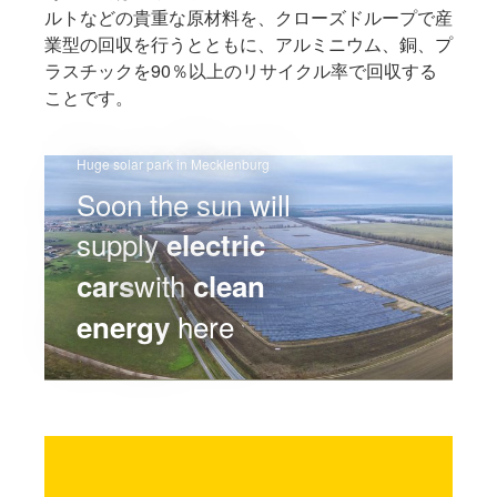
ルトなどの貴重な原材料を、クローズドループで産
業型の回収を行うとともに、アルミニウム、銅、プ
ラスチックを90％以上のリサイクル率で回収する
ことです。
Huge solar park in Mecklenburg
Soon the sun will
supply
electric
with
cars
clean
here
energy