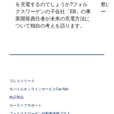
を充電するのでしょうか?フォル
察に
クスワーゲンの子会社「Elli」の事
ー「I
業開発責任者が未来の充電方法に
ついて独自の考えを語ります。
プレスリリース
モバイルオンラインサービスCar-Net
純正部品
カーライフサポート
フォルクスワーゲン自動車保険プラス