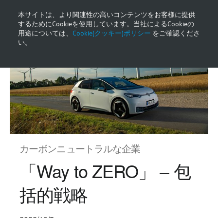
本サイトは、より関連性の高いコンテンツをお客様に提供
するためにCookieを使用しています。当社によるCookieの
用途については、
Cookie(クッキー)ポリシー
をご確認くださ
い。
カーボンニュートラル​な企業
「Way to ZERO」 – 包
括的戦略