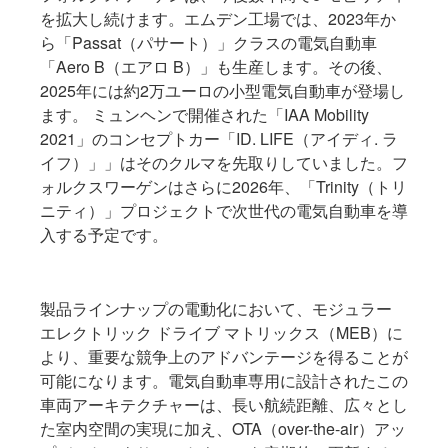
を拡大し続けます。エムデン工場では、2023年か
ら「Passat（パサート）」クラスの電気自動車
「Aero B（エアロ B）
」も生産します。その後、
2025年には約2万ユーロの小型電気自動車が登場し
ます。 ミュンヘンで開催された「IAA Mobility
2021」のコンセプトカー「ID. LIFE（アイディ. ラ
イフ）」
」はそのクルマを先取りしていました。フ
ォルクスワーゲンはさらに2026年、「Trinity（トリ
ニティ）」プロジェクト
で次世代の電気自動車を導
入する予定です。
製品ラインナップの電動化において、モジュラー
エレクトリック ドライブ マトリックス（MEB）に
より、重要な競争上のアドバンテージを得ることが
可能になります。電気自動車専用に設計されたこの
車両アーキテクチャーは、長い航続距離、広々とし
た室内空間の実現に加え、OTA（over-the-air）アッ