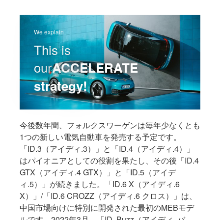
We explain
This is
our
ACCELERATE
strategy!
今後数年間、フォルクスワーゲンは毎年少なくとも
1つの新しい電気自動車を発売する予定です。
「ID.3（アイディ.3）
」と「ID.4（アイディ.4）
」
はパイオニアとしての役割を果たし、その後「ID.4
GTX（アイディ.4 GTX
）」と「ID.5（アイデ
ィ.5）
」が続きました。「ID.6 X（アイディ.6
X）」/「ID.6 CROZZ（アイディ.6 クロス）
」は、
中国市場向けに特別に開発された最初のMEBモデ
ルです。2022年3月、「ID. Buzz（アイディ. バ