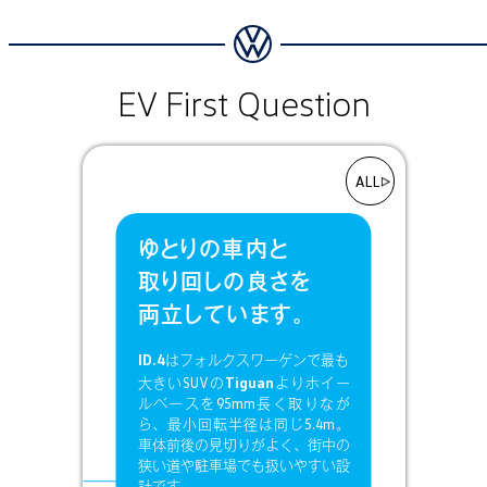
EV First Question
ALL
ゆとりの車内と
取り回しの良さを
両立しています。
ID.4
はフォルクスワーゲンで最も
Tiguan
大きいSUVの
よりホイー
ルベースを95mm長く取りなが
ら、最小回転半径は同じ5.4m。
車体前後の見切りがよく、街中の
狭い道や駐車場でも扱いやすい設
計です。