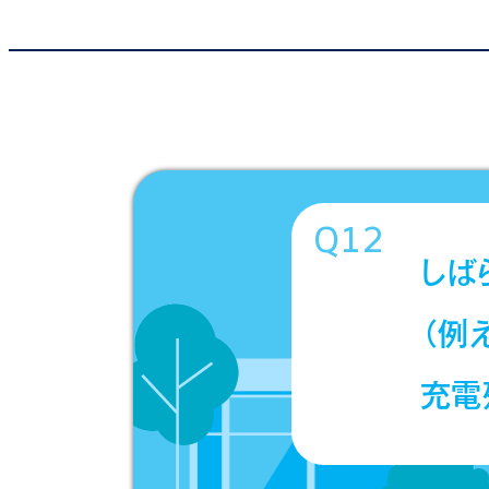
Q12
しば
（例
充電