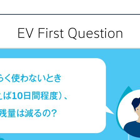
EV First Question
らく使わないとき
10
えば
日間程度）、
残量は減るの？